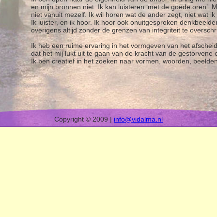
en mijn bronnen niet. Ik kan luisteren ‘met de goede oren’. Mi
niet vanuit mezelf. Ik wil horen wat de ander zegt, niet wat 
Ik luister, en ik hoor. Ik hoor ook onuitgesproken denkbeeld
overigens altijd zonder de grenzen van integriteit te overschr
Ik heb een ruime ervaring in het vormgeven van het afscheid 
dat het mij lukt uit te gaan van de kracht van de gestorve
Ik ben creatief in het zoeken naar vormen, woorden, beelde
Copyright © 2009 |
info@vidalma.nl