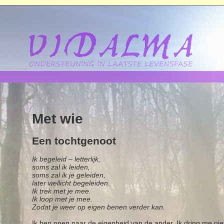
Met wie
Een tochtgenoot
Ik begeleid – letterlijk,
soms zal ik leiden,
soms zal ik je geleiden,
later wellicht begeleiden.
Ik trek met je mee.
Ik loop met je mee.
Zodat je weer op eigen benen verder kan.
Ik ben open naar de eigenheid van de ander. Ik dring me niet