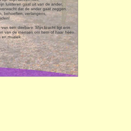
jn luisteren gaat uit van de ander,
ik verwacht dat de ander gaat zeggen.
en, behoeften, verlangens,
ijden!
van een dierbare. Mijn kracht ligt erin
ne en van de mensen om hem of haar héén.
n en muziek.