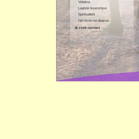
Vidalma
Laatste levensfase
Spiritualiteit
Het leven en daarna
Ik zoek contact