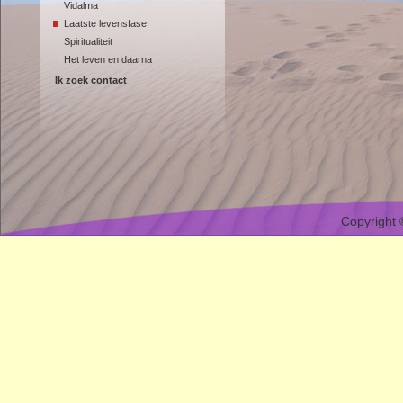
Vidalma
Laatste levensfase
Spiritualiteit
Het leven en daarna
Ik zoek contact
Copyright 