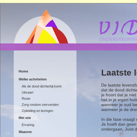
Laatste 
Home
Welke activiteiten
De laatste levensf
Als de dood dichterbij komt
dat de dood dicht
Uitvaart
je hoort dat je ni
Rouw
het in je eigen hu
wanneer je oud be
Zorg rondom stervenden
wanneer je de drei
Opleiding en lezingen
Met wie
In die fase vraagt
Je hoeft dan geen
Ervaring
ondergaan. Juist d
Waarom