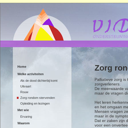
Zorg ro
Home
Welke activiteiten
Palliatieve zorg is
Als de dood dichterbij komt
zorgverleners.
Uitvaart
De meerwaarde van
Rouw
maar de vragen die
Zorg rondom stervenden
Het leren herkenne
Opleiding en lezingen
en het omgaan met
Met wie
Mensen vragen zel
maar in de symptom
Ervaring
Dat er zaken zijn 
Waarom
voor een onverteer