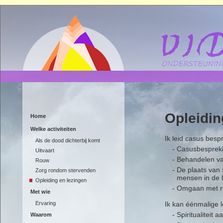
Opleidin
Home
Welke activiteiten
Ik leid casus besp
Als de dood dichterbij komt
- Casusbespreki
Uitvaart
- Behandelen va
Rouw
- De plaats van 
Zorg rondom stervenden
mensen in de laa
Opleiding en lezingen
- Omgaan met ri
Met wie
Ervaring
Ik kan éénmalige 
- Spiritualiteit 
Waarom